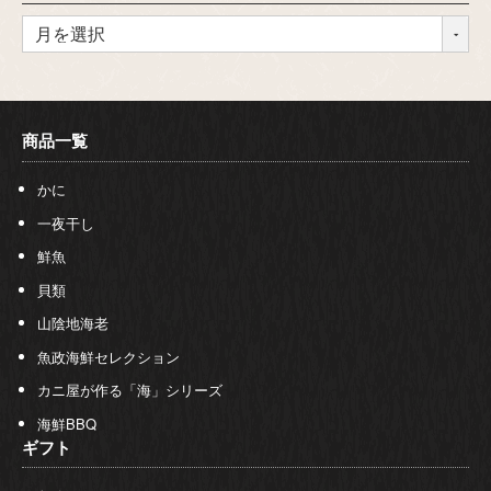
商品一覧
かに
一夜干し
鮮魚
貝類
山陰地海老
魚政海鮮セレクション
カニ屋が作る「海」シリーズ
海鮮BBQ
ギフト