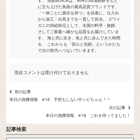
す。 魚政BLACKは、40年の現場経験をもと
に立ち上げた魚政の最高品質ブランドです。
「一杯ごとに責任を持つ」を信条に、仕入れ
から加工・出荷までを一貫して担当。 ズワイ
ガニの供給卸元として、全国の料亭・旅館、
そしてご家庭へ確かな品質をお届けしていま
す。 海と共に生き、魚と共に歩んできた時間
を、 これからも「安心と信頼」というかたち
で次の世代へつないでいきます。
現在コメントは受け付けておりません
前の記事
本日の漁獲情報 4/16 予想もしない中シビちゃん＾＾
次の記事
本日の漁獲情報 4/18 これを待ってました！
記事検索