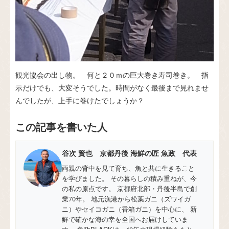
観光協会の出し物。 何と２０ｍの巨大巻き寿司巻き。 指
示だけでも、大変そうでした。時間がなく最後まで見れませ
んでしたが、上手に巻けたでしょうか？
この記事を書いた人
谷次 賢也 京都丹後 海鮮の匠 魚政 代表
両親の背中を見て育ち、魚と共に生きること
を学びました。 その暮らしの積み重ねが、今
の私の原点です。 京都府北部・丹後半島で創
業70年。 地元漁港から松葉ガニ（ズワイガ
ニ）やセイコガニ（香箱ガニ）を中心に、 新
鮮で確かな海の幸を全国へお届けしていま