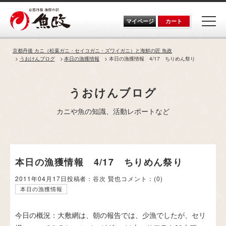
Skip
to
the
マイページ
カート
content
京都丹後 カニ（松葉ガニ・セイコガニ・ズワイガニ）と海鮮の匠 魚政
うおけんブログ
本日の漁獲情報
本日の漁獲情報 4/17 ちりめん祭り
うおけんブログ
カニや魚の知識、活動レポートなど
本日の漁獲情報 4/17 ちりめん祭り
2011年04月17日
投稿者：谷次 賢也
コメント：
(0)
本日の漁獲情報
今日の概況：大敷網は、朝の報告では、少漁でしたが、セリ