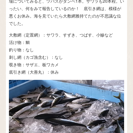
場についてみると、ツバスがダンベ1本。サワラも20本程。い
ったい、何をみて報告しているのか！ 底引き網は、模様が
悪くお休み。海を見ていたら大敷網雅持てたのが不思議な位
でした。
大敷網（定置網）：サワラ、すずき、つばす、小鰺など
活け物：鯛
釣り物：なし
刺し網（カゴ漁含む）：なし
覗き物：サザエ、板ワカメ
底引き網（大善丸）：休み