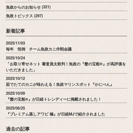
魚政からのお知らせ
(321)
魚政トピックス
(297)
新着記事
2025/11/03
毎年 恒例 チーム魚政カニ作戦会議
2025/10/24
「お取り寄せネット 審査員太鼓判！魚政の『蟹の宝船®』が高評価を
いただきました」
2025/10/12
茹でたてのカニが味わえる！魚政マリンスポット『かにべん』
2025/10/09
『蟹の宝船®』が日経トレンディーに掲載されました！
2025/06/25
『プレミアム蒸しアワビ 極』が日経MJで紹介されました
過去の記事