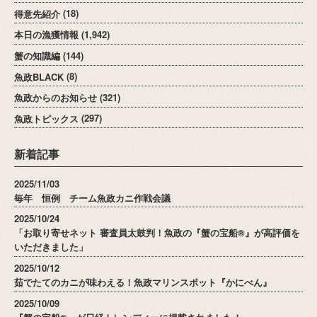
得意先紹介
(18)
本日の漁獲情報
(1,942)
蟹の知識編
(144)
魚政BLACK
(8)
魚政からのお知らせ
(321)
魚政トピックス
(297)
新着記事
2025/11/03
毎年 恒例 チーム魚政カニ作戦会議
2025/10/24
「お取り寄せネット 審査員太鼓判！魚政の『蟹の宝船®』が高評価を
いただきました」
2025/10/12
茹でたてのカニが味わえる！魚政マリンスポット『かにべん』
2025/10/09
『蟹の宝船®』が日経トレンディーに掲載されました！