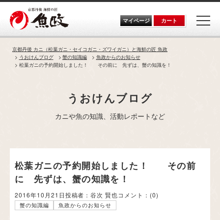
Skip
to
the
マイページ
カート
content
京都丹後 カニ（松葉ガニ・セイコガニ・ズワイガニ）と海鮮の匠 魚政
うおけんブログ
蟹の知識編
魚政からのお知らせ
松葉ガニの予約開始しました！ その前に 先ずは、蟹の知識を！
うおけんブログ
カニや魚の知識、活動レポートなど
松葉ガニの予約開始しました！ その前
に 先ずは、蟹の知識を！
2016年10月21日
投稿者：谷次 賢也
コメント：
(0)
蟹の知識編
魚政からのお知らせ