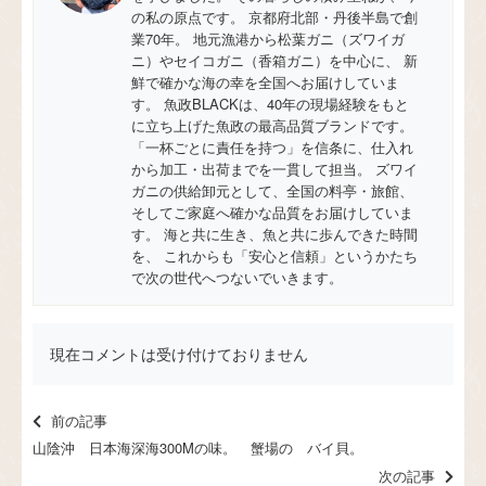
の私の原点です。 京都府北部・丹後半島で創
業70年。 地元漁港から松葉ガニ（ズワイガ
ニ）やセイコガニ（香箱ガニ）を中心に、 新
鮮で確かな海の幸を全国へお届けしていま
す。 魚政BLACKは、40年の現場経験をもと
に立ち上げた魚政の最高品質ブランドです。
「一杯ごとに責任を持つ」を信条に、仕入れ
から加工・出荷までを一貫して担当。 ズワイ
ガニの供給卸元として、全国の料亭・旅館、
そしてご家庭へ確かな品質をお届けしていま
す。 海と共に生き、魚と共に歩んできた時間
を、 これからも「安心と信頼」というかたち
で次の世代へつないでいきます。
現在コメントは受け付けておりません
前の記事
山陰沖 日本海深海300Mの味。 蟹場の バイ貝。
次の記事