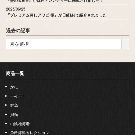
2025/06/25
『プレミアム蒸しアワビ 極』が日経MJで紹介されました
過去の記事
商品一覧
かに
一夜干し
鮮魚
貝類
山陰地海老
魚政海鮮セレクション